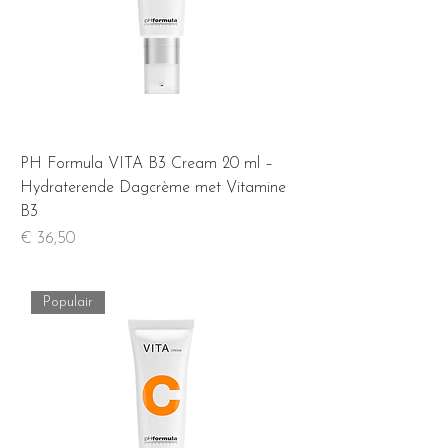
PH Formula VITA B3 Cream 20 ml –
Hydraterende Dagcrème met Vitamine
B3
Prijs
€ 36,50
Populair