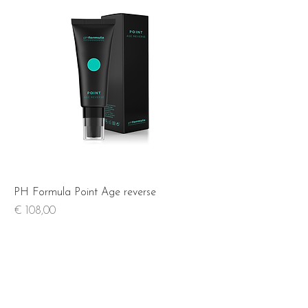
PH Formula Point Age reverse
Prijs
€ 108,00