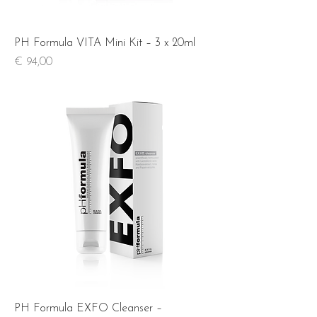
PH Formula VITA Mini Kit – 3 x 20ml
Prijs
€ 94,00
PH Formula EXFO Cleanser –