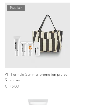
Populair
PH Formula Summer promotion protect
& recover
Prijs
€ 145,00