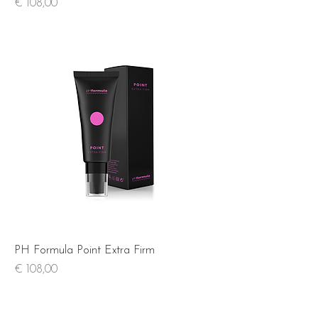
Prijs
€ 108,00
PH Formula Point Extra Firm
Prijs
€ 108,00