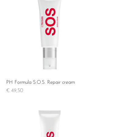
PH Formula S.O.S. Repair cream
Prijs
€ 49,50