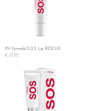
PH Formula S.O.S. Lip RESCUE
Prijs
€ 37,50