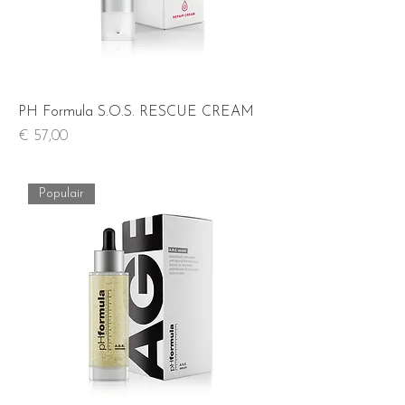
PH Formula S.O.S. RESCUE CREAM
Prijs
€ 57,00
Populair