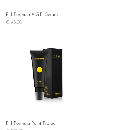
PH Formula A.G.E. Serum
Prijs
€ 98,00
PH Formula Point Protect