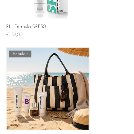
PH Formula SPF30
Prijs
€ 52,00
Populair