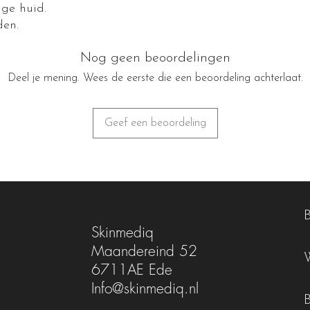
ge huid.
den.
Nog geen beoordelingen
Deel je mening. Wees de eerste die een beoordeling achterlaat.
Geef een beoordeling
Skinmediq
Maandereind 52
6711AE Ede
Info@skinmediq.nl