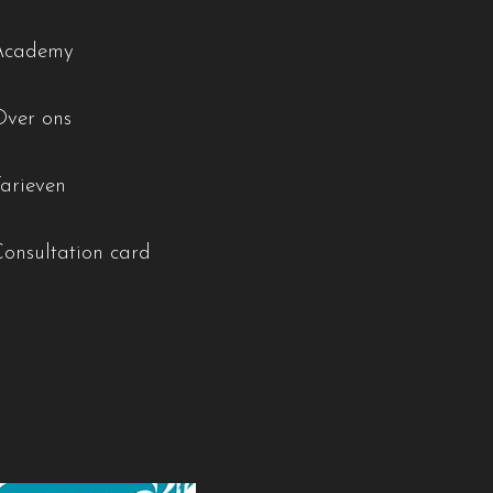
Academy
Over ons
Tarieven
Consultation card