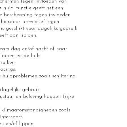
schermen tegen invloeden van
e huid’ functie geeft het een
ve bescherming tegen invloeden
 hierdoor preventief tegen
is geschikt voor dagelijks gebruik
eeft aan lipiden.
eam dag en/of nacht of naar
lippen en de hals.
ruiken:
facings.
e huidproblemen zoals schilfering,
dagelijks gebruik.
uctuur en beleving houden (rijke
e klimaatomstandigheden zoals
intersport.
n en/of lippen.