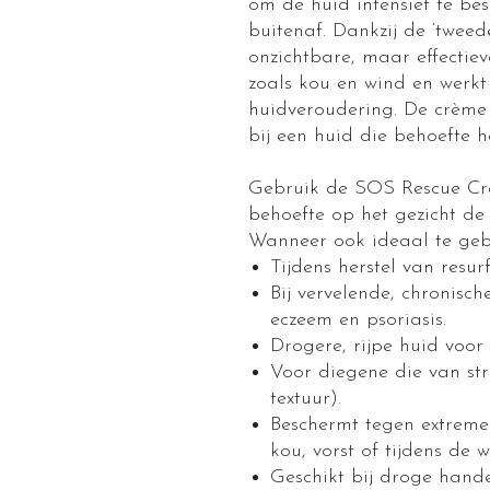
om de huid intensief te be
buitenaf. Dankzij de ‘tweed
onzichtbare, maar effectie
zoals kou en wind en werkt
huidveroudering. De crème 
bij een huid die behoefte h
Gebruik de SOS Rescue Cr
behoefte op het gezicht de 
Wanneer ook ideaal te geb
Tijdens herstel van resur
Bij vervelende, chronisch
eczeem en psoriasis.
Drogere, rijpe huid voor 
Voor diegene die van str
textuur).
Beschermt tegen extrem
kou, vorst of tijdens de w
Geschikt bij droge hande