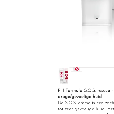
PH Formula S.O.S. rescue - 
droge/gevoelige huid
De S.O.S. crème is een zac
tot zeer gevoelige huid. Het