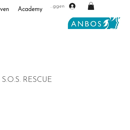
Inloggen
even
Academy
 S.O.S. RESCUE