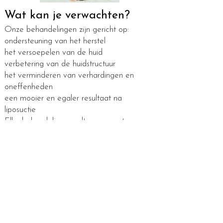
Wat kan je verwachten?
Onze behandelingen zijn gericht op:
ondersteuning van het herstel
het versoepelen van de huid
verbetering van de huidstructuur
het verminderen van verhardingen en
oneffenheden
een mooier en egaler resultaat na
liposuctie
Elke behandeling wordt aangepast aan
jouw herstelproces en huidconditie.
Hoeveel behandelingen zijn
aanbevolen?
Omdat ieder lichaam anders herstelt,
verschilt het aantal behandelingen per
persoon.
Gemiddeld raden wij een traject aan van: