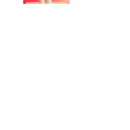
Veelgestelde
vragen
Anti cellulite behandeling
Hoe bereid ik me het
beste voor op deze
behandeling?
Drink voldoende water voor een