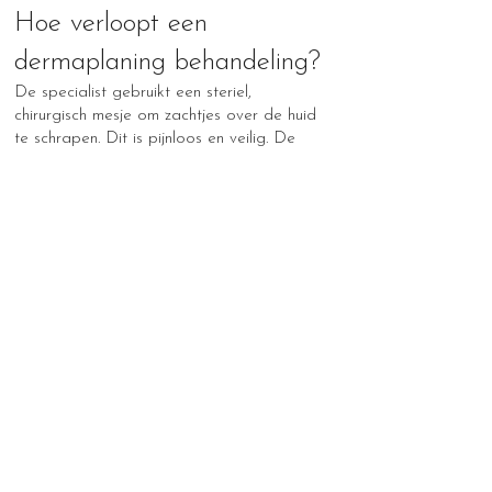
Hoe verloopt een
dermaplaning behandeling?
De specialist gebruikt een steriel,
chirurgisch mesje om zachtjes over de huid
te schrapen. Dit is pijnloos en veilig. De
behandeling duurt gemiddeld 30 tot 45
minuten en geeft direct een zichtbaar
resultaat. Vaak wordt dermaplaning
gecombineerd met een hydraterend
masker of een andere huidverbeterende
behandeling voor een nog mooier effect.
Veelgestelde vragen over
dermaplaning
Is dermaplaning hetzelfde als scheren?
Nee, bij scheren wordt alleen het haar
verwijderd. Bij dermaplaning worden ook
de dode huidcellen weggehaald,
waardoor de huid echt vernieuwd en