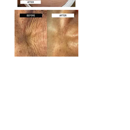
Intake
gezichtsbehandeling
30 min.
Nu boeken