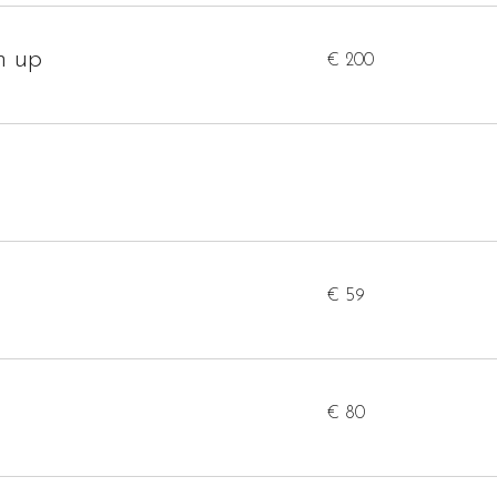
200
h up
€ 200
euro
n
59
€ 59
euro
80
€ 80
euro