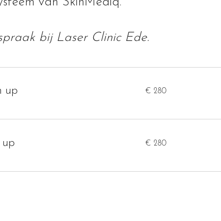
systeem van SkinMediq.
spraak bij Laser Clinic Ede.
280
h up
€ 280
euro
280
 up
€ 280
euro