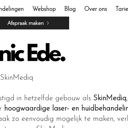
ndelingen
Webshop
Blog
Over ons
Tari
Afspraak maken
 SkinMediq
stigd in hetzelfde gebouw als
SkinMediq
or
hoogwaardige laser- en huidbehandeli
aak zo eenvoudig mogelijk te maken, ver