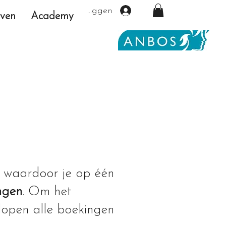
Inloggen
even
Academy
, waardoor je op één
ngen
. Om het
lopen alle boekingen