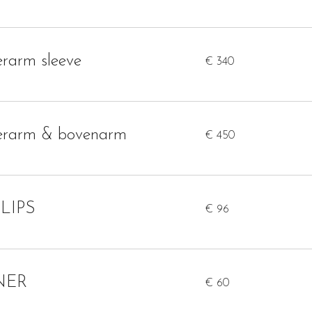
340
erarm sleeve
€ 340
euro
450
nderarm & bovenarm
€ 450
euro
96
 LIPS
€ 96
euro
60
INER
€ 60
euro