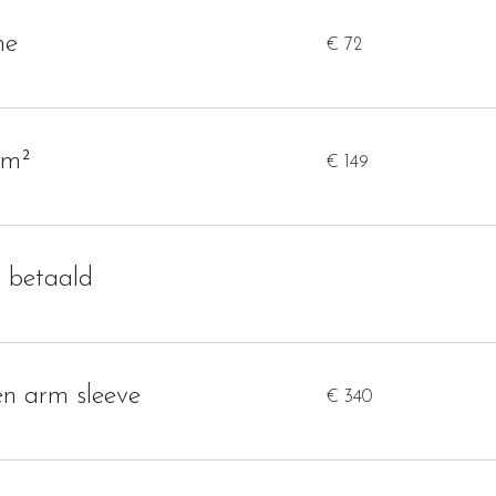
72
ne
€ 72
euro
149
cm²
€ 149
euro
s betaald
340
en arm sleeve
€ 340
euro