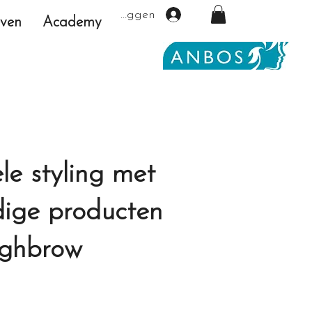
Inloggen
even
Academy
le styling met
ige producten
ighbrow