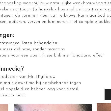
handeling waarbij jouw natuurlijke wenkbrauwhaartjes i
6 weken zichtbaar (afhankelijk hoe snel de haartjes uitgro
tueert de vorm en kleur van je brows. Ruim aanbod aa
rsen, epileren, verven en lamineren. Het complete pakk
ngen:
ofessioneel laten behandelen:
s meer definitie, zonder mascara
mpers voor een open, frisse blik met langdurig effect
inmediq?
producten van Mr. Highbrow
nimale downtime bij harsbehandelingen
neel opgeleid en hebben oog voor detail
ingen op maat