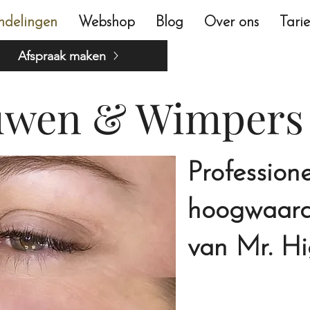
ndelingen
Webshop
Blog
Over ons
Tari
Afspraak maken
uwen & Wimpers
Professione
hoogwaard
van Mr. H