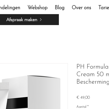
ndelingen
Webshop
Blog
Over ons
Tari
Afspraak maken
PH Formula
Cream 50 ml
Beschermin
Prijs
€ 49,00
Aantal
*