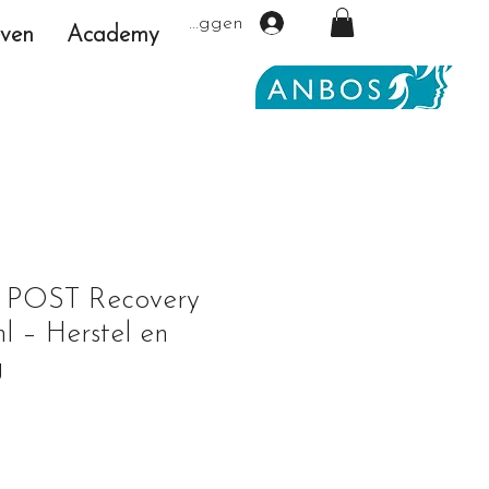
Inloggen
even
Academy
 POST Recovery
 – Herstel en
g