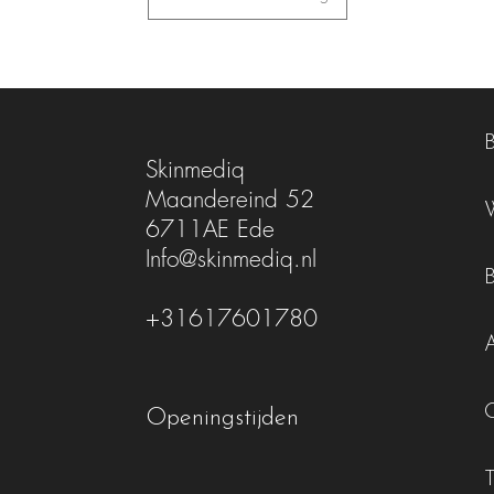
Skinmediq
Maandereind 52
6711AE Ede
Info@skinmediq.nl
+31617601780
Openingstijden