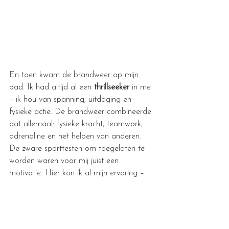
En toen kwam de brandweer op mijn 
pad. Ik had altijd al een 
thrillseeker
 in me 
– ik hou van spanning, uitdaging en 
fysieke actie. De brandweer combineerde 
dat allemaal: fysieke kracht, teamwork, 
adrenaline en het helpen van anderen. 
De zware sporttesten om toegelaten te 
worden waren voor mij juist een 
motivatie. Hier kon ik al mijn ervaring – 
van vechtsport tot krachttraining – 
inzetten om een plek te veroveren binnen 
dit mooie beroep.