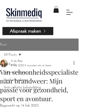
Afspraak maken
Post
All Posts
A de Beer
All Posts
8 feb 2025
2 minuten om te lezen
Van schoonheidsspecialiste
Tattoo laseren
naar brandweer: Mijn
Huidveroudering
passie voor gezondheid,
Anti-cellulite behandeling
sport en avontuur.
Bijgewerkt op:
14 feb 2025