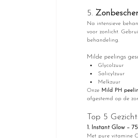
5. 
Zonbescher
Na intensieve behand
voor zonlicht. Gebru
behandeling.
Milde peelings ges
Glycolzuur
Salicylzuur
Melkzuur
Onze 
Mild PH peeli
afgestemd op de z
Top 5 Gezich
1. Instant Glow – 7
Met pure vitamine C.