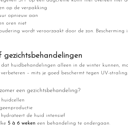
gegeven SPF op een dagcrème komt niet overeen met d
en op de verpakking
uur opnieuw aan
en oren niet
udering wordt veroorzaakt door de zon. Bescherming i
 gezichtsbehandelingen
dat huidbehandelingen alleen in de winter kunnen, ma
 verbeteren – mits je goed beschermt tegen UV-straling
zomer een gezichtsbehandeling?
 huidcellen
ageenproductie
 hydrateert de huid intensief
lke 
5 à 6 weken
 een behandeling te ondergaan.