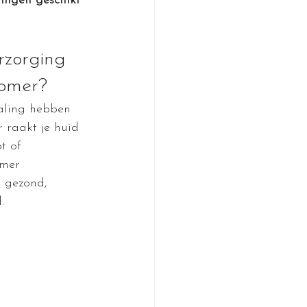
ingen geschikt 
zorging 
zomer?
raling hebben 
r raakt je huid 
t of 
omer 
d gezond, 
.