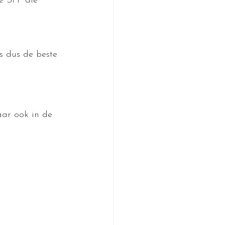
e SPF die 
s dus de beste 
ar ook in de 
.