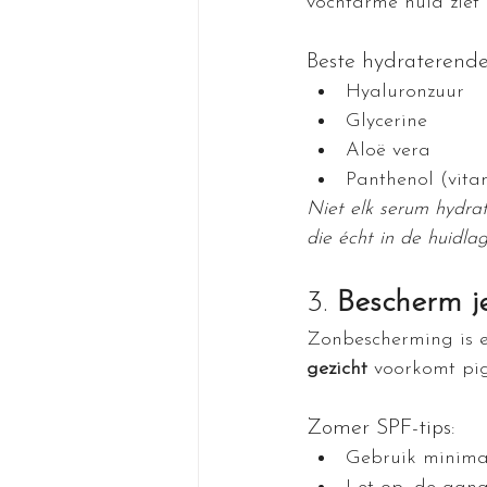
vochtarme huid ziet 
Beste hydraterende
Hyaluronzuur
Glycerine
Aloë vera
Panthenol (vita
Niet elk serum hydra
die écht in de huidlag
3. 
Bescherm j
Zonbescherming is e
gezicht
 voorkomt pig
Zomer SPF-tips:
Gebruik minima