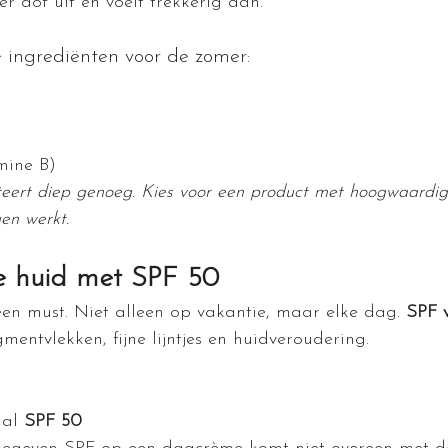
er dof uit en voelt trekkerig aan.
 ingrediënten voor de zomer:
mine B) 
teert diep genoeg. Kies voor een product met hoogwaardig
en werkt. 
e huid met SPF 50
en must. Niet alleen op vakantie, maar elke dag. 
SPF v
mentvlekken, fijne lijntjes en huidveroudering.
al 
SPF 50