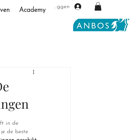
Inloggen
even
Academy
De
ingen
ft in de 
je de beste 