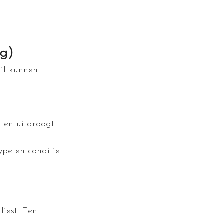
ng)
uil kunnen 
t en uitdroogt
ype en conditie 
liest. Een 