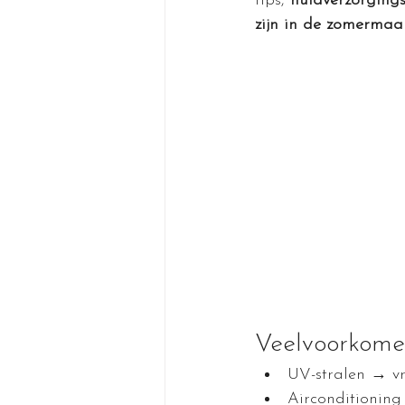
tips, 
huidverzorging
zijn in de zomerma
Veelvoorkome
UV-stralen → vr
Airconditioning