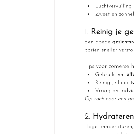
Luchtvervuiling
Zweet en zonne
1.
 Reinig je g
Een goede 
gezichts
poriën sneller versto
Tips voor zomerse h
Gebruik een 
eff
Reinig je huid 
t
Vraag om advies
Op zoek naar een goed
2. 
Hydrateren
Hoge temperaturen, a