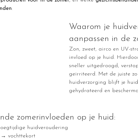
sproducten voor in de zomer
, en welke 
gezichtsbehandel
anden
.
Waarom je huidver
aanpassen in de 
Zon, zweet, airco en UV-st
invloed op je huid. Hierdoo
sneller uitgedroogd, verstop
geïrriteerd. Met de juiste z
huidverzorging blijft je hui
gehydrateerd en beschermd
nde zomerinvloeden op je huid:
oegtijdige huidveroudering
 → vochttekort