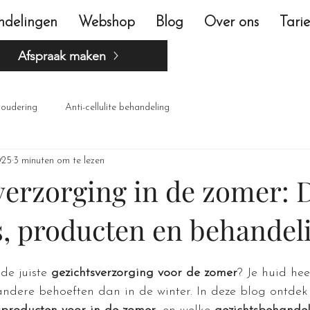
ndelingen
Webshop
Blog
Over ons
Tari
Afspraak maken
roudering
Anti-cellulite behandeling
025
3 minuten om te lezen
verzorging in de zomer: 
ps, producten en behandel
de juiste 
gezichtsverzorging voor de zomer
? Je huid hee
ere behoeften dan in de winter. In deze blog ontdek 