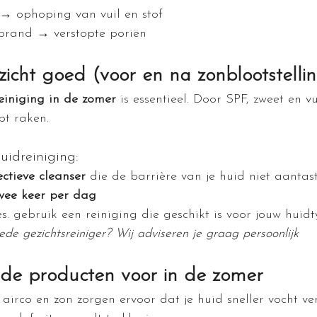
 → ophoping van vuil en stof
brand → verstopte poriën
ezicht goed (voor en na zonblootstelli
reiniging in de zomer
 is essentieel. Door SPF, zweet en v
pt raken.
uidreiniging:
ectieve cleanser 
die de barrière van je huid niet aantas
wee keer per dag
. gebruik een reiniging die geschikt is voor jouw huidt
e gezichtsreiniger? Wij adviseren je graag persoonlijk
de producten voor in de zomer
irco en zon zorgen ervoor dat je huid sneller vocht ver