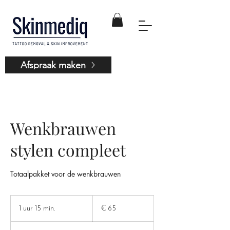
Afspraak maken
Wenkbrauwen
stylen compleet
Totaalpakket voor de wenkbrauwen
65
euro
1 uur 15 min.
1
€ 65
u
u