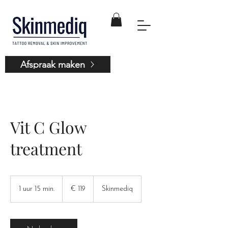
Afspraak maken
Vit C Glow
treatment
119
euro
1 uur 15 min.
1
€ 119
Skinmediq
u
u
1
5