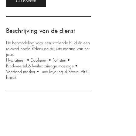
Nu boeken
m
i
n
.
Beschrijving van de dienst
Dé behandeling voor een stralende huid én een
relaxed hoofd tijdens de drukste maand van het
jaar.
Hydrateren • Exfoliëren • Polijsten •
Bindweefsel & lymfedrainage massage •
Voedend masker • Luxe layering skincare. Vit C
boost.
Contactgegevens