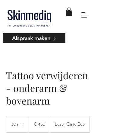
Afspraak maken
Tattoo verwijderen
- onderarm &
bovenarm
450
euro
30 min.
3
€ 450
Laser Clinic Ede
0