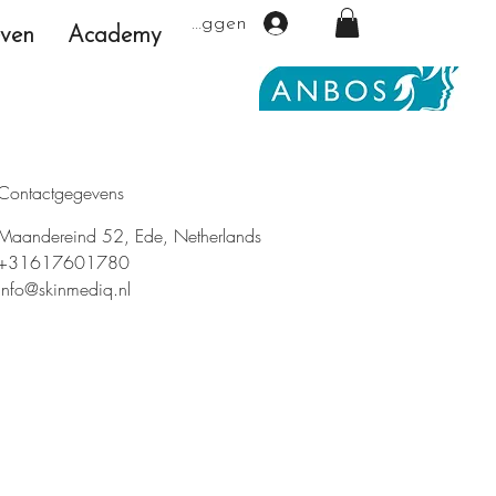
Inloggen
even
Academy
Contactgegevens
Maandereind 52, Ede, Netherlands
+31617601780
info@skinmediq.nl