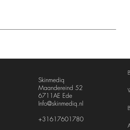
Skinmediq
Maandereind 52
6711AE Ede
Info@skinmediq.nl
+31617601780