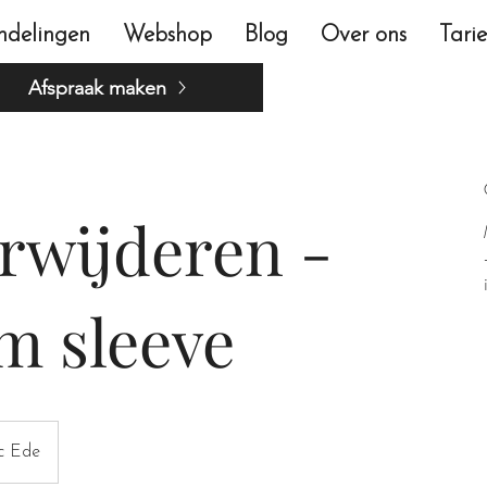
ndelingen
Webshop
Blog
Over ons
Tari
Afspraak maken
erwijderen -
m sleeve
ic Ede