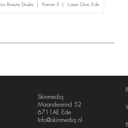
ics Beauty Studio
|
Kamer 3
|
Laser Clinic Ede
Skinmediq
Maandereind 52
6711AE Ede
Info@skinmediq.nl