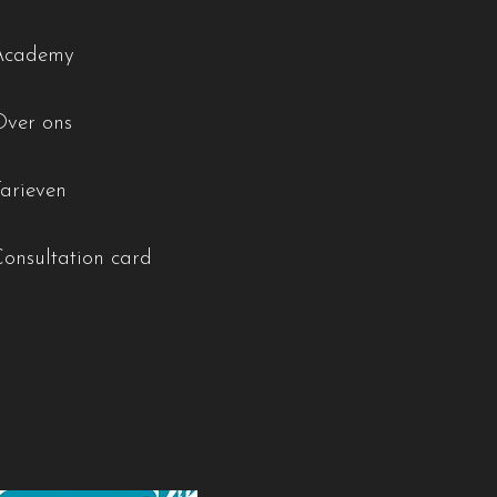
Academy
Over ons
Tarieven
Consultation card