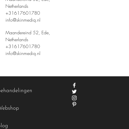
Netherlands
+31617601780
info@skinmediq.nl
Maandereind 52, Ede,
Netherlands
+31617601780
info@skinmediq.nl
Behandelingen
Webshop
Blog