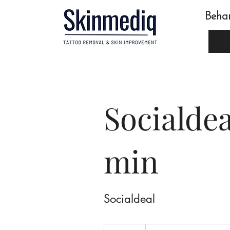
Beha
Socialde
min
Socialdeal