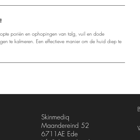
t
topte poriën en ophopingen van talg, vuil en dode
ingen te kalmeren. Een effectieve manier om de huid diep te
Skinmediq
Maandereind 52
6711AE Ede