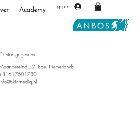
Inloggen
even
Academy
Contactgegevens
Maandereind 52, Ede, Netherlands
+31617601780
info@skinmediq.nl