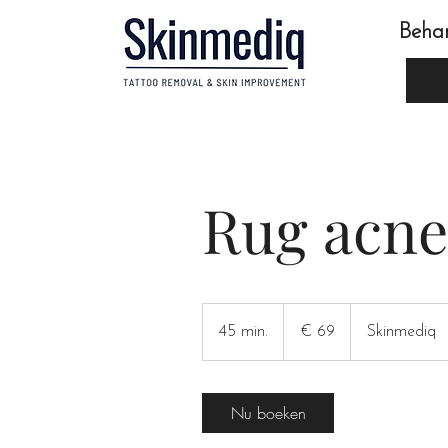
Beha
Rug acne
69
euro
45 min.
4
€ 69
Skinmediq
5
m
i
Nu boeken
n