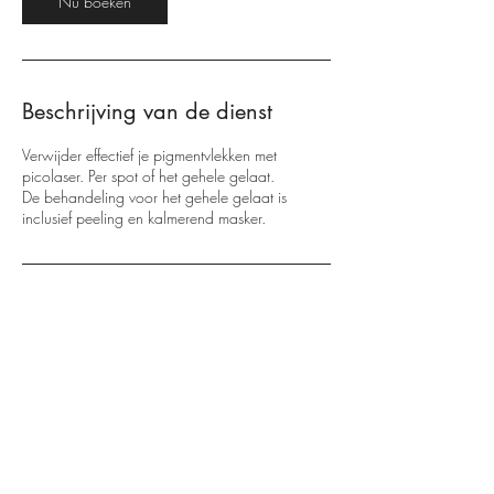
Nu boeken
.
Beschrijving van de dienst
Verwijder effectief je pigmentvlekken met
picolaser. Per spot of het gehele gelaat.
De behandeling voor het gehele gelaat is
inclusief peeling en kalmerend masker.
Contactgegevens
Maandereind 52, Ede, Netherlands
+31617601780
info@skinmediq.nl