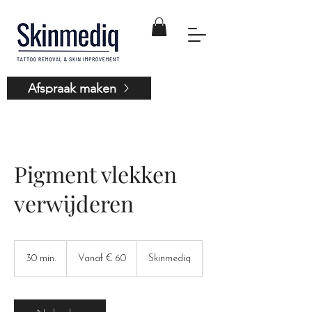
Afspraak maken
Pigment vlekken
verwijderen
Vanaf
60
30 min.
3
Vanaf € 60
Skinmediq
euro
0
m
i
n