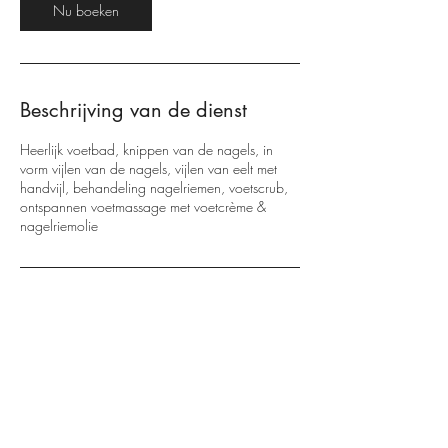
Nu boeken
Beschrijving van de dienst
Heerlijk voetbad, knippen van de nagels, in
vorm vijlen van de nagels, vijlen van eelt met
handvijl, behandeling nagelriemen, voetscrub,
ontspannen voetmassage met voetcrème &
nagelriemolie
Contactgegevens
Maandereind 52, Ede, Netherlands