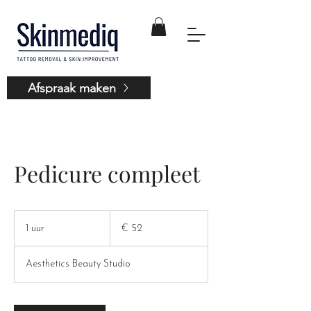
Afspraak maken
Pedicure compleet
52
euro
1 uur
1
€ 52
u
u
Aesthetics Beauty Studio