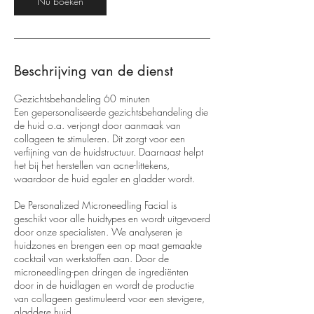
Nu boeken
Beschrijving van de dienst
Gezichtsbehandeling 60 minuten
Een gepersonaliseerde gezichtsbehandeling die
de huid o.a. verjongt door aanmaak van
collageen te stimuleren. Dit zorgt voor een
verfijning van de huidstructuur. Daarnaast helpt
het bij het herstellen van acne-littekens,
waardoor de huid egaler en gladder wordt.
De Personalized Microneedling Facial is
geschikt voor alle huidtypes en wordt uitgevoerd
door onze specialisten. We analyseren je
huidzones en brengen een op maat gemaakte
cocktail van werkstoffen aan. Door de
microneedling-pen dringen de ingrediënten
door in de huidlagen en wordt de productie
van collageen gestimuleerd voor een stevigere,
gladdere huid.