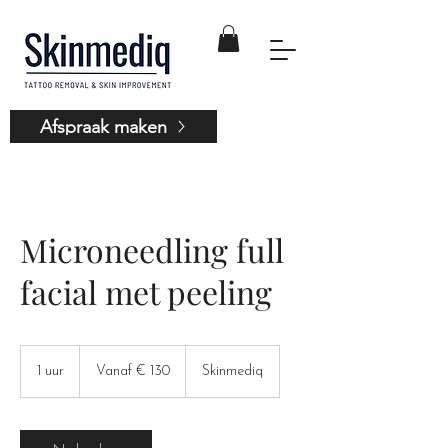
Afspraak maken
Microneedling full
facial met peeling
Vanaf
130
1 uur
1
Vanaf € 130
Skinmediq
euro
u
u