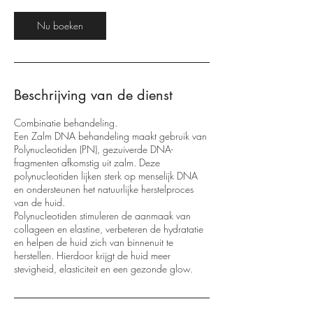
Nu boeken
Beschrijving van de dienst
Combinatie behandeling.
Een Zalm DNA behandeling maakt gebruik van
Polynucleotiden (PN), gezuiverde DNA-
fragmenten afkomstig uit zalm. Deze
polynucleotiden lijken sterk op menselijk DNA
en ondersteunen het natuurlijke herstelproces
van de huid.
Polynucleotiden stimuleren de aanmaak van
collageen en elastine, verbeteren de hydratatie
en helpen de huid zich van binnenuit te
herstellen. Hierdoor krijgt de huid meer
stevigheid, elasticiteit en een gezonde glow.