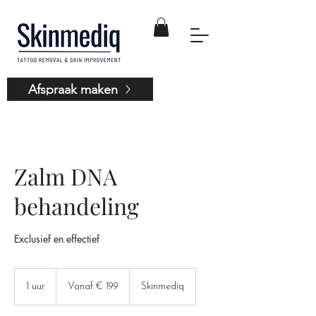
Afspraak maken
Zalm DNA
behandeling
Exclusief en effectief
Vanaf
199
1 uur
1
Vanaf € 199
Skinmediq
euro
u
u