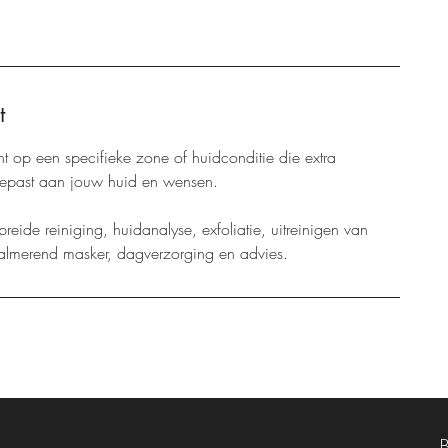
t
 op een specifieke zone of huidconditie die extra
gepast aan jouw huid en wensen.
reide reiniging, huidanalyse, exfoliatie, uitreinigen van
lmerend masker, dagverzorging en advies.