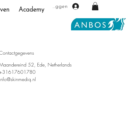
Inloggen
even
Academy
Contactgegevens
Maandereind 52, Ede, Netherlands
+31617601780
info@skinmediq.nl