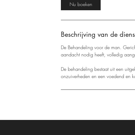
i
Nu boeken
n
.
Beschrijving van de diens
De Behandeling voor de man. Gericht
aandacht nodig heeft, volledig aan
De behandeling bestaat uit een uitgeb
onzuiverheden en een voedend en ka