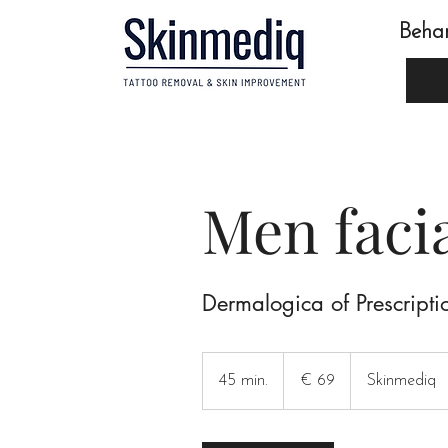
Beha
Men faci
Dermalogica of Prescripti
69
euro
45 min.
4
€ 69
Skinmediq
5
m