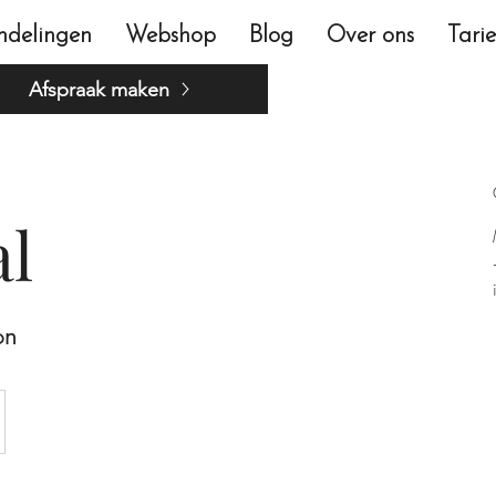
ndelingen
Webshop
Blog
Over ons
Tari
Afspraak maken
al
on