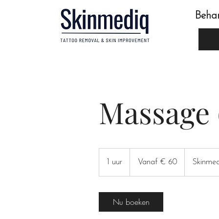
Beha
Massage 
Vanaf
60
1 uur
1
Vanaf € 60
Skinmed
euro
u
u
Nu boeken