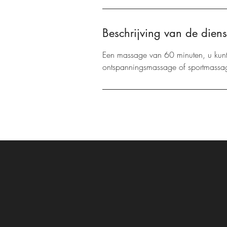
Beschrijving van de diens
Een massage van 60 minuten, u kunt
ontspanningsmassage of sportmassag