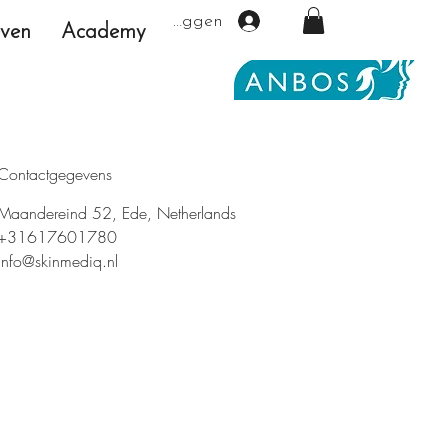
Inloggen
even
Academy
Contactgegevens
Maandereind 52, Ede, Netherlands
+31617601780
info@skinmediq.nl