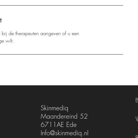
t
 bij de therapeuten aangeven of u een
e wilt.
Skinmediq
Maandereind 52
6711AE Ede
Info@skinmediq.nl