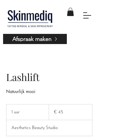
Afspraak maken
Lashlift
Natuurlijk mooi
45
euro
1 uur
1
€ 45
u
u
Aesthetics Beauty Studio