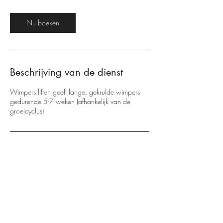
Nu boeken
Beschrijving van de dienst
Wimpers liften geeft lange, gekrulde wimpers
gedurende 5-7 weken (afhankelijk van de
groeicyclus)
Contactgegevens
Maandereind 52, Ede, Netherlands