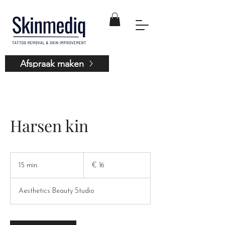
Afspraak maken
Harsen kin
16
euro
15 min.
1
€ 16
5
m
Aesthetics Beauty Studio
i
n
.