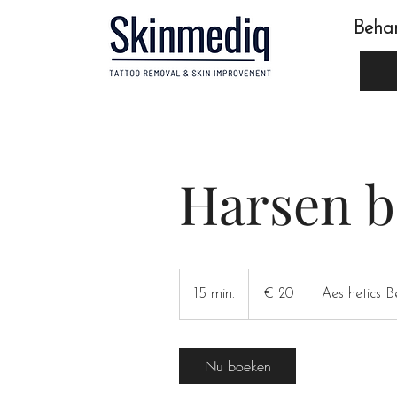
Beha
Harsen b
20
euro
15 min.
1
€ 20
Aesthetics B
5
m
i
Nu boeken
n