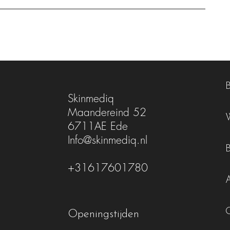
Skinmediq
Maandereind 52
6711AE Ede
Info@skinmediq.nl
+31617601780
Openingstijden