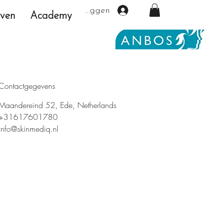
Inloggen
even
Academy
Contactgegevens
Maandereind 52, Ede, Netherlands
+31617601780
info@skinmediq.nl