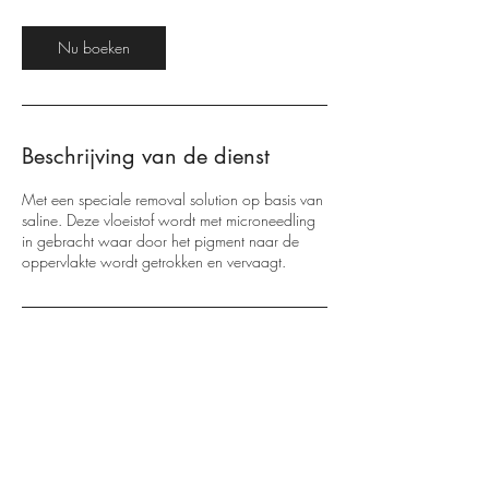
m
i
Nu boeken
n
.
Beschrijving van de dienst
Met een speciale removal solution op basis van
saline. Deze vloeistof wordt met microneedling
in gebracht waar door het pigment naar de
oppervlakte wordt getrokken en vervaagt.
Contactgegevens
Maandereind 52, Ede, Netherlands