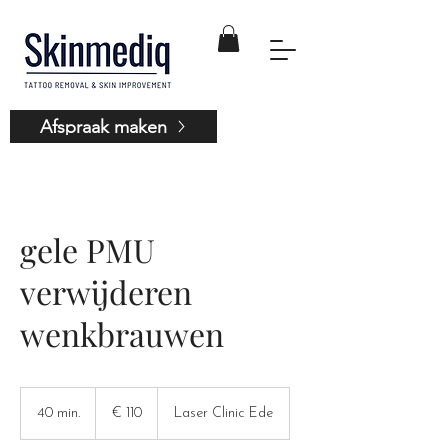
Afspraak maken
gele PMU
verwijderen
wenkbrauwen
110
euro
40 min.
4
€ 110
Laser Clinic Ede
0