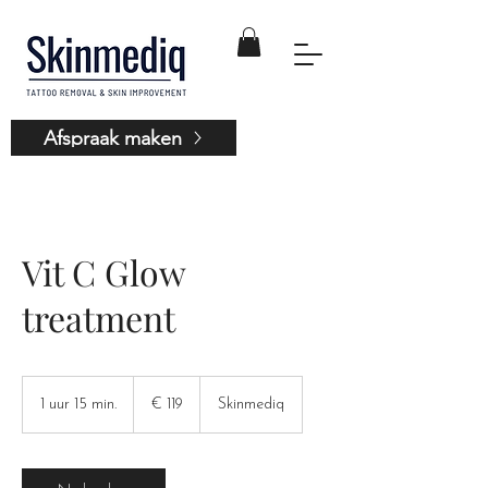
Afspraak maken
Vit C Glow
treatment
119
euro
1 uur 15 min.
1
€ 119
Skinmediq
u
u
1
5