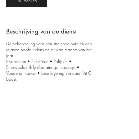
Nu boeken
m
i
n
.
Beschrijving van de dienst
Dé behandeling voor een stralende huid én een
relaxed hoofd tijdens de drukste maand van het
jaar.
Hydrateren • Exfoliëren • Polijsten •
Bindweefsel & lymfedrainage massage •
Voedend masker • Luxe layering skincare. Vit C
boost.
Contactgegevens