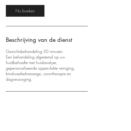
i
Nu boeken
n
.
Beschrijving van de dienst
Gezichtsbehandeling 30 minuten
Een behandeling afgestemd op uw
huidbehoefte met huidanalyse,
gepersonaliseerde oppervlakte reiniging,
bindweefselmassage, ozontherapie en
dagverzorging.
Contactgegevens