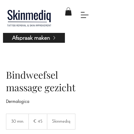
Afspraak maken
Bindweefsel
massage gezicht
Dermalogica
45
euro
30 min.
3
€ 45
Skinmediq
0
m