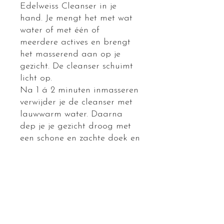
Edelweiss Cleanser in je
hand. Je mengt het met wat
water of met één of
meerdere actives en brengt
het masserend aan op je
gezicht. De cleanser schuimt
licht op.
Na 1 á 2 minuten inmasseren
verwijder je de cleanser met
lauwwarm water. Daarna
dep je je gezicht droog met
een schone en zachte doek en
breng je de Edelweiss Cream
aan. Meng de cream bij
voorkeur met de
voorgeschreven actives die
voor jouw huid geschikt zijn.
Over de Edelweiss Cleanser