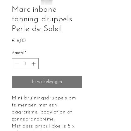
Marc inbane
tanning druppels
Perle de Soleil
Prijs
€ 6,00
Aantal
*
In winkelwagen
Mini bruiningsdruppels om
te mengen met een
dagrcrème, bodylotion of
zonnebrandcrème.
Met deze ampul doe je 5 x.