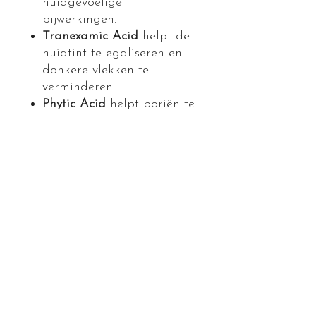
huidgevoelige
bijwerkingen.
Tranexamic Acid
helpt de
huidtint te egaliseren en
donkere vlekken te
verminderen.
Phytic Acid
helpt poriën te
ontstoppen en puistjes te
verminderen, helpt bij de
celvernieuwing om de
huidtextuur te verbeteren,
egaliseert de teint en
maakt fijne lijntjes gladder.
Gefermenteerd
granaatappel enzym
lost
eiwitten op om het
huidweefsel zachter te
maken, waardoor de
buitenste laag van dode