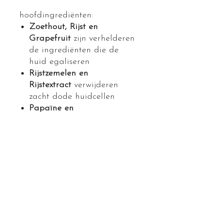
hoofdingrediënten:
Zoethout, Rijst en
Grapefruit
zijn verhelderen
de ingrediënten die de
huid egaliseren
Rijstzemelen en
Rijstextract
verwijderen
zacht dode huidcellen
Papaïne en
Salicylzuur
stimuleren de
celvernieuwing
PRODUCTGEGEVENS
Geschikt voor ieder huidtype
RETOURNEREN EN
Milde poeder exfoliant met
TERUGBETALEN
Salicylzuur
Verwijdert dode huidcellen