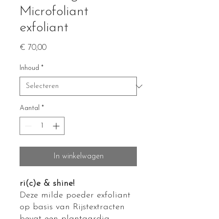
Microfoliant
exfoliant
Prijs
€ 70,00
Inhoud
*
Aantal
*
In winkelwagen
ri(c)e & shine!
Deze milde poeder exfoliant
op basis van Rijstextracten
bevat een plantaardig