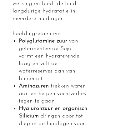
werking en biedt de huid
langdurige hydratatie in
meerdere huidlagen.
hoofdingrediënten:
Polyglutamine zuur
van
gefermenteerde Soja
vormt een hydraterende
laag en vult de
waterreserves aan van
binnenuit.
Aminozuren
trekken water
aan en helpen vochtverlies
tegen te gaan.
Hyaluronzuur en organisch
Silicium
dringen door tot
diep in de huidlagen voor
een diepere hydratatie
Plantaardige