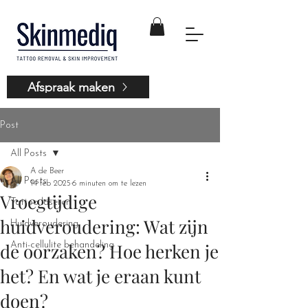
Afspraak maken
Post
All Posts
A de Beer
All Posts
14 feb 2025
6 minuten om te lezen
Vroegtijdige
Tattoo laseren
huidveroudering: Wat zijn
Huidveroudering
de oorzaken? Hoe herken je
Anti-cellulite behandeling
het? En wat je eraan kunt
doen?