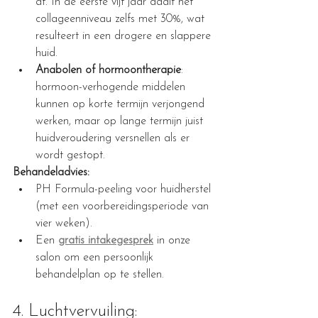
af. In de eerste vijf jaar daalt het 
collageenniveau zelfs met 30%, wat 
resulteert in een drogere en slappere 
huid.
Anabolen of hormoontherapie
: 
hormoon-verhogende middelen 
kunnen op korte termijn verjongend 
werken, maar op lange termijn juist 
huidveroudering versnellen als er 
wordt gestopt.
Behandeladvies:
PH Formula-peeling voor huidherstel 
(met een voorbereidingsperiode van 
vier weken).
Een 
gratis intakegesprek
 in onze 
salon om een persoonlijk 
behandelplan op te stellen.
4. Luchtvervuiling: 