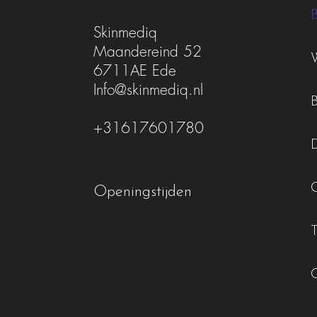
Skinmediq
Maandereind 52
6711AE Ede
Info@skinmediq.nl
+31617601780
Openingstijden
Monday
Closed