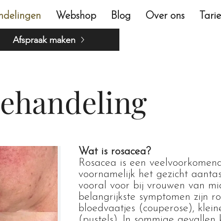
ndelingen
Webshop
Blog
Over ons
Tari
Afspraak maken
behandeling
Wat is rosacea?
Rosacea is een veelvoorkomende
voornamelijk het gezicht aant
vooral voor bij vrouwen van mid
belangrijkste symptomen zijn ro
bloedvaatjes (couperose), kleine
(pustels). In sommige gevallen