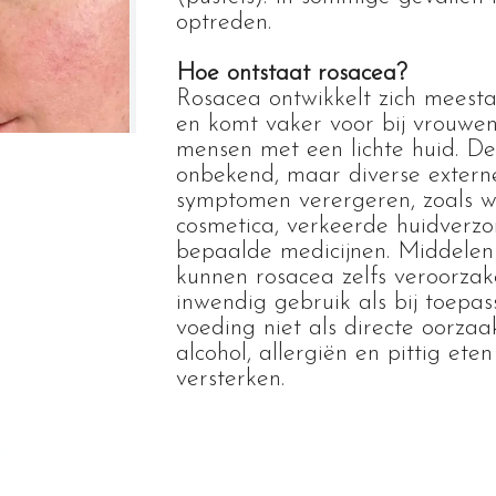
optreden.
Hoe ontstaat rosacea?
Rosacea ontwikkelt zich meesta
en komt vaker voor bij vrouwen
mensen met een lichte huid. De
onbekend, maar diverse extern
symptomen verergeren, zoals wa
cosmetica, verkeerde huidverzo
bepaalde medicijnen. Middelen 
kunnen rosacea zelfs veroorzak
inwendig gebruik als bij toepa
voeding niet als directe oorza
alcohol, aller
g
ië
n en pittig eten
versterken.