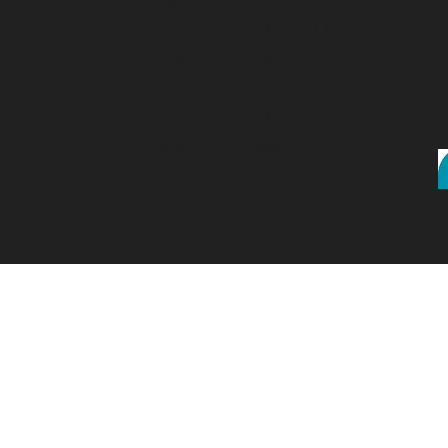
Tuesday
By appointment only
Wednesday
10.00 -17.00
Thursday
10.00 -21.00
Friday
10.00
-17.00
Saturday
10.00
-17.00
Sunday
Closed