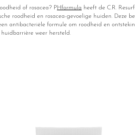
roodheid of rosacea? P
Hformula
heeft de C.R. Resur
nische roodheid en rosacea-gevoelige huiden. Deze be
een antibacteriële formule om roodheid en ontsteki
huidbarrière weer hersteld.