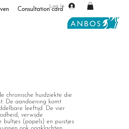
Log In
even
Consultation card
 chronische huidziekte die
ast. De aandoening komt
delbare leeftijd. De vier
odheid, verwijde
 bultjes (papels) en puistjes
 kunnen ook oogklachten