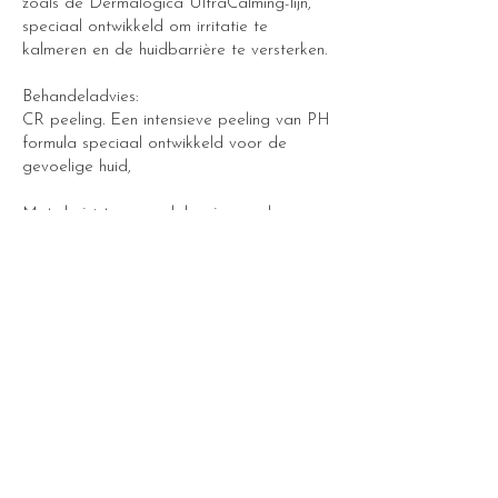
zoals de Dermalogica UltraCalming-lijn,
speciaal ontwikkeld om irritatie te
kalmeren en de huidbarrière te versterken.
Behandeladvies:
CR peeling. Een intensieve peeling van PH
formula speciaal ontwikkeld voor de
gevoelige huid,
Met de juiste aanpak kun je zowel een
droge als gevoelige huid verzorgen en
herstellen, zodat je huid weer gezond en
comfortabel aanvoelt.
Gevoelige huid
Populair