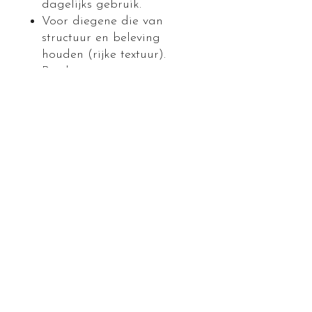
dagelijks gebruik.
Voor diegene die van
structuur en beleving
houden (rijke textuur).
Beschermt tegen extreme
klimaatomstandigheden
zoals kou, vorst of tijdens
de wintersport.
Geschikt bij droge handen
en/of lippen.
Voor een extreem
gevoelige huid.
Geschikt voor alle
leeftijden.
RETOURNEREN EN
TERUGBETALEN
Product kan na openen niet worden