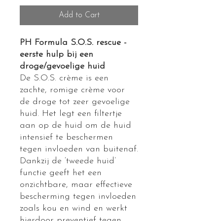
Add to Cart
PH Formula S.O.S. rescue -
eerste hulp bij een
droge/gevoelige huid
De S.O.S. crème is een
zachte, romige crème voor
de droge tot zeer gevoelige
huid. Het legt een filtertje
aan op de huid om de huid
intensief te beschermen
tegen invloeden van buitenaf.
Dankzij de ‘tweede huid’
functie geeft het een
onzichtbare, maar effectieve
bescherming tegen invloeden
zoals kou en wind en werkt
hierdoor preventief tegen