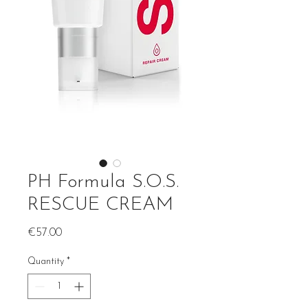
PH Formula S.O.S.
RESCUE CREAM
Price
€57.00
Quantity
*