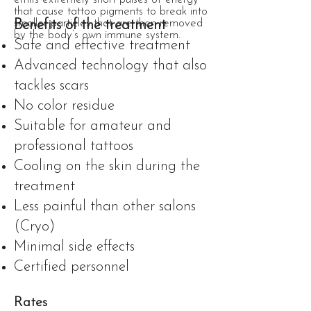
that cause tattoo pigments to break into
smaller particles that are then removed
Benefits of the treatment
by the body’s own immune system.
Safe and effective treatment
Advanced technology that also
tackles scars
No color residue
Suitable for amateur and
professional tattoos
Cooling on the skin during the
treatment
Less painful than other salons
(Cryo)
Minimal side effects
Certified personnel
Rates