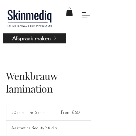
Afspraak maken
Wenkbrauw
lamination
From
50
50 min - 1 hr 5 min
5
From €50
euros
0
m
Aesthetics Beauty Studio
i
n