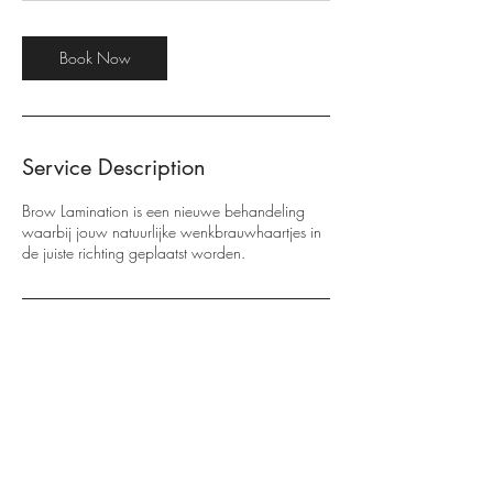
-
1
Book Now
h
5
m
i
n
Service Description
Brow Lamination is een nieuwe behandeling
waarbij jouw natuurlijke wenkbrauwhaartjes in
de juiste richting geplaatst worden.
Contact Details
Maandereind 52, Ede, Netherlands