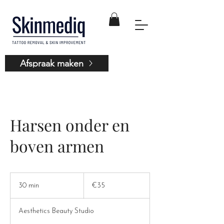
Afspraak maken
Harsen onder en
boven armen
35
euros
30 min
3
€35
0
m
Aesthetics Beauty Studio
i
n