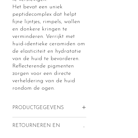
Het bevat een uniek
peptidecomplex dat helpt
fijne lijntjes, rimpels, wallen
en donkere kringen te
verminderen. Verrijkt met
huid-identieke ceramiden om
de elasticiteit en hydratatie
van de huid te bevorderen.
Reflecterende pigmenten
zorgen voor een directe
verheldering van de huid
rondom de ogen.
PRODUCTGEGEVENS
Vitamine E
RETOURNEREN EN
Peptide complex
TERUGBETALEN
Chrysinimide