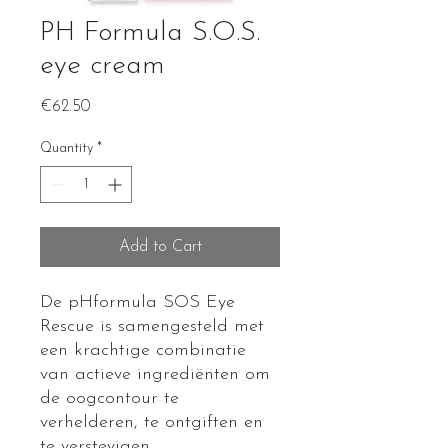
PH Formula S.O.S.
eye cream
Price
€62.50
Quantity
*
Add to Cart
De pHformula SOS Eye
Rescue is samengesteld met
een krachtige combinatie
van actieve ingrediënten om
de oogcontour te
verhelderen, te ontgiften en
te verstevigen.