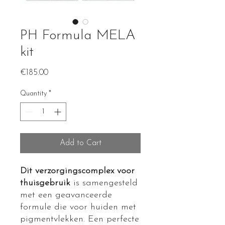
PH Formula MELA
kit
Price
€185.00
Quantity
*
Add to Cart
Dit verzorgingscomplex voor
thuisgebruik
is samengesteld
met een geavanceerde
formule die voor huiden met
pigmentvlekken. Een perfecte