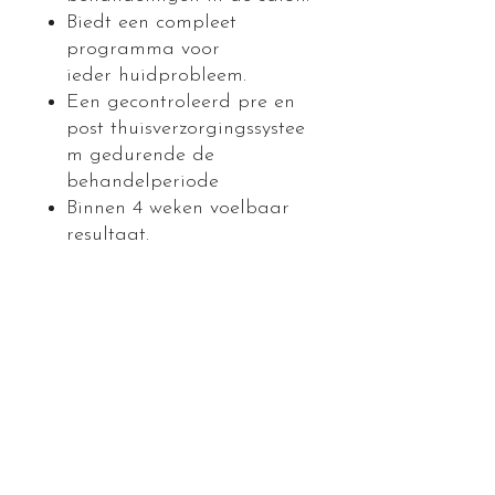
Biedt een compleet
programma voor
ieder huidprobleem.
Een gecontroleerd pre en
post thuisverzorgingssystee
m gedurende de
behandelperiode
Binnen 4 weken voelbaar
resultaat.
PRODUCTGEGEVENS
GEBRUIKSAANWIJZING
RETOURNEREN EN
STAP 1: E.X.F.O. Cleanse (100ml)
–
TERUGBETALEN
Een milde scrub-reiniger die make-
up grondig verwijdert en de huid
Product kan na openen niet worden
voorbereidt op maximale opname
VERZENDGEGEVENS
geretourneerd. Retourneren binnen 20
van de volgende producten.
dagen.
(1). STAP 2: MELA Recovery (30ml)