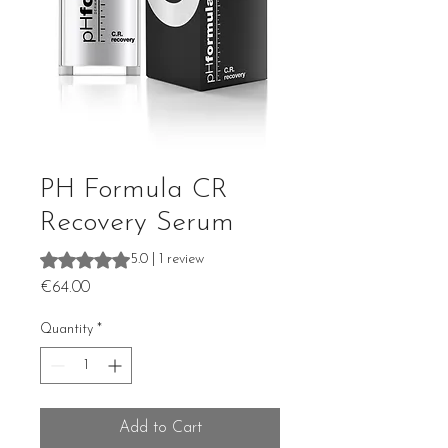
PH Formula CR
Recovery Serum
Rating is 5.0 out of five stars based on 1 review
5.0 | 1 review
Price
€64.00
Quantity
*
Add to Cart