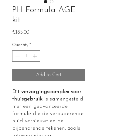
PH Formula AGE
kit
Price
€185.00
Quantity
*
Add to Cart
Dit verzorgingscomplex voor
thuisgebruik
is samengesteld
met een geavanceerde
formule die de verouderende
huid vernieuwt en de
bijbehorende tekenen, zoals
fotoveroudering,