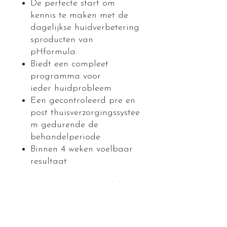
De perfecte start om
kennis te maken met de
dagelijkse huidverbetering
sproducten van
pHformula.
Biedt een compleet
programma voor
ieder huidprobleem
Een gecontroleerd pre en
post thuisverzorgingssystee
m gedurende de
behandelperiode
Binnen 4 weken voelbaar
resultaat
NU OOK VERKRIJGBAAR in
een handige travel kit