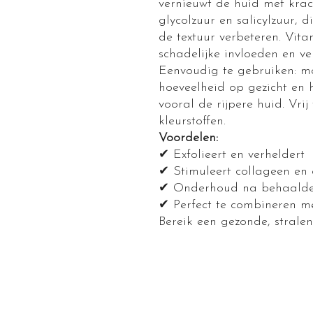
vernieuwt de huid met krac
glycolzuur en salicylzuur, 
de textuur verbeteren. Vit
schadelijke invloeden en ve
Eenvoudig te gebruiken: ma
hoeveelheid op gezicht en h
vooral de rijpere huid. Vri
kleurstoffen.
Voordelen:
✔ Exfolieert en verheldert
✔ Stimuleert collageen en 
✔ Onderhoud na behaalde 
✔ Perfect te combineren 
Bereik een gezonde, strale