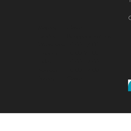
Monday
Closed
Tuesday
By appointment only
Wednesday
10.00 -17.00
Thursday
10.00 -21.00
Friday
10.00
-17.00
Saturday
10.00
-17.00
Sunday
Closed