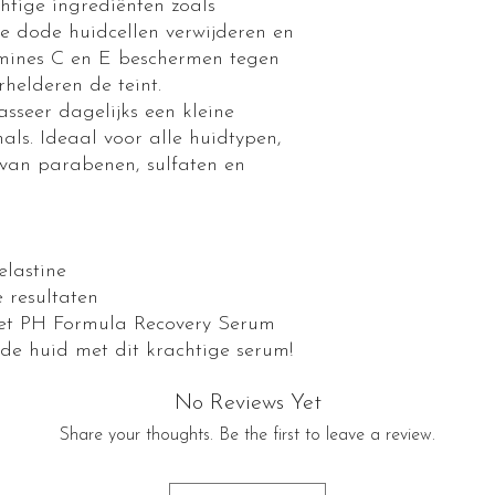
htige ingrediënten zoals
die dode huidcellen verwijderen en
amines C en E beschermen tegen
rhelderen de teint.
sseer dagelijks een kleine
als. Ideaal voor alle huidtypen,
j van parabenen, sulfaten en
elastine
resultaten
met PH Formula Recovery Serum
nde huid met dit krachtige serum!
No Reviews Yet
Share your thoughts. Be the first to leave a review.