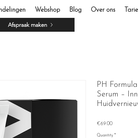
ndelingen
Webshop
Blog
Over ons
Tari
Afspraak maken
PH Formula
Serum – Inn
Huidvernieu
Price
€69.00
Quantity
*