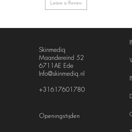
Leave a Review
Skinmediq
Maandereind 52
6711AE Ede
Info@skinmediq.nl
+31617601780
Openingstijden