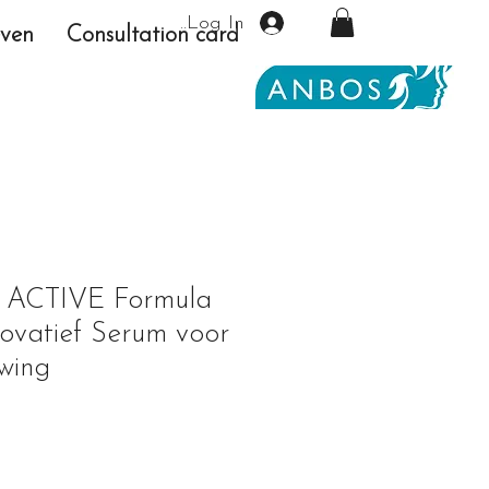
Log In
even
Consultation card
 ACTIVE Formula
ovatief Serum voor
wing