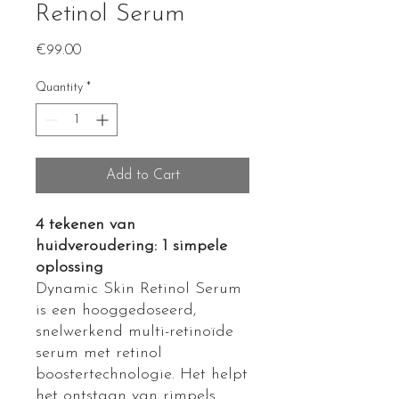
Retinol Serum
Price
€99.00
Quantity
*
Add to Cart
4 tekenen van
huidveroudering: 1 simpele
oplossing
Dynamic Skin Retinol Serum
is een hooggedoseerd,
snelwerkend multi-retinoïde
serum met retinol
boostertechnologie. Het helpt
het ontstaan van rimpels