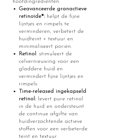
hoofdingrediënten:
Geavanceerde granactieve
retinoïde®:
helpt de fijne
lijntjes en rimpels te
verminderen, verbetert de
huidteint + textuur en
minimaliseert poriën.
Retinol
: stimuleert de
celvernieuwing voor een
gladdere huid en
vermindert fijne lijntjes en
rimpels.
Time-released ingekapseld
retinol:
levert pure retinol
in de huid en ondersteunt
de continue afgifte van
huidverzachtende actieve
stoffen voor een verbeterde
teint en textuur.