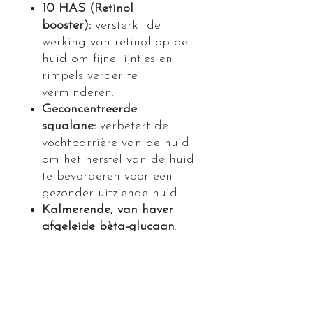
10 HAS (Retinol
booster):
versterkt de
werking van retinol op de
huid om fijne lijntjes en
rimpels verder te
verminderen.
Geconcentreerde
squalane:
verbetert de
vochtbarrière van de huid
om het herstel van de huid
te bevorderen voor een
gezonder uitziende huid.
Kalmerende, van haver
afgeleide bèta-glucaan
:
helpt de huid te herstellen
en verbetert de veerkracht
voor een gezonder
uitziende huid.