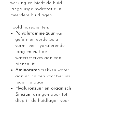
werking en biedt de huid
langdurige hydratatie in
meerdere huidlagen.
hoofdingrediënten:
Polyglutamine zuur
van
gefermenteerde Soja
vormt een hydraterende
laag en vult de
waterreserves aan van
binnenuit.
Aminozuren
trekken water
aan en helpen vochtverlies
tegen te gaan.
Hyaluronzuur en organisch
Silicium
dringen door tot
diep in de huidlagen voor
een diepere hydratatie
Plantaardige