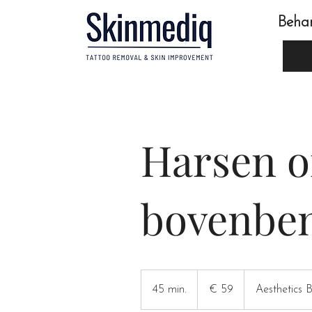
Beha
Harsen o
bovenbe
59
euro
45 min.
4
€ 59
Aesthetics 
5