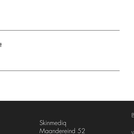
t
Skinmediq
Maandereind 52