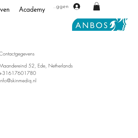
Inloggen
even
Academy
Contactgegevens
Maandereind 52, Ede, Netherlands
+31617601780
info@skinmediq.nl