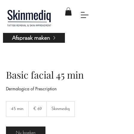
Afspraak maken
Basic facial 45 min
Dermalogica of Prescription
69
euro
45 min.
4
€ 69
Skinmediq
5
m
i
Nu boeken
n