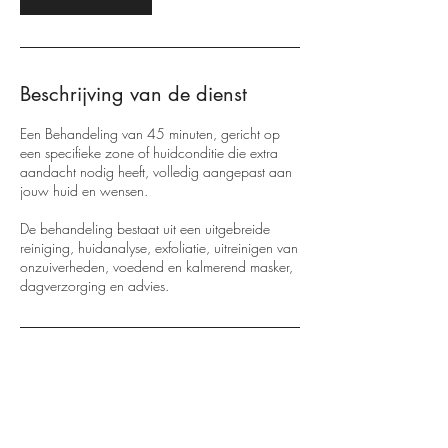
.
Beschrijving van de dienst
Een Behandeling van 45 minuten, gericht op
een specifieke zone of huidconditie die extra
aandacht nodig heeft, volledig aangepast aan
jouw huid en wensen.
De behandeling bestaat uit een uitgebreide
reiniging, huidanalyse, exfoliatie, uitreinigen van
onzuiverheden, voedend en kalmerend masker,
dagverzorging en advies.